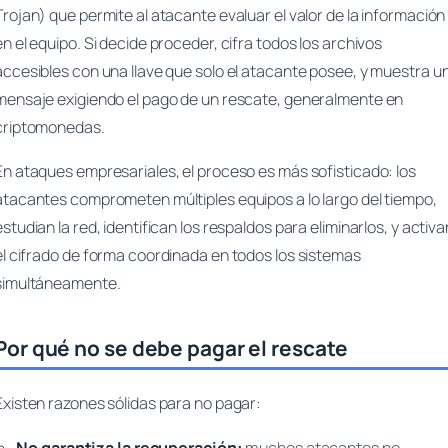
Trojan) que permite al atacante evaluar el valor de la información
en el equipo. Si decide proceder, cifra todos los archivos
accesibles con una llave que solo el atacante posee, y muestra u
mensaje exigiendo el pago de un rescate, generalmente en
criptomonedas.
En ataques empresariales, el proceso es más sofisticado: los
atacantes comprometen múltiples equipos a lo largo del tiempo,
estudian la red, identifican los respaldos para eliminarlos, y activa
el cifrado de forma coordinada en todos los sistemas
simultáneamente.
Por qué no se debe pagar el rescate
Existen razones sólidas para no pagar: