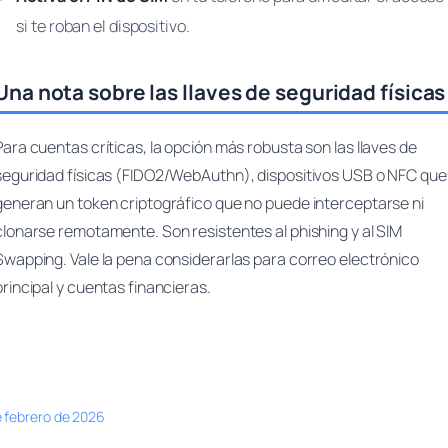
si te roban el dispositivo.
Una nota sobre las llaves de seguridad físicas
Para cuentas críticas, la opción más robusta son las llaves de
seguridad físicas (FIDO2/WebAuthn), dispositivos USB o NFC que
generan un token criptográfico que no puede interceptarse ni
clonarse remotamente. Son resistentes al phishing y al SIM
Swapping. Vale la pena considerarlas para correo electrónico
principal y cuentas financieras.
e febrero de 2026