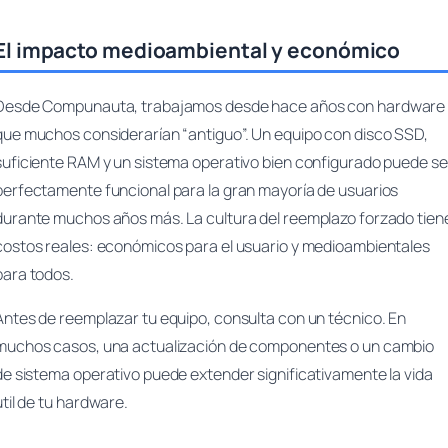
El impacto medioambiental y económico
Desde Compunauta, trabajamos desde hace años con hardware
que muchos considerarían “antiguo”. Un equipo con disco SSD,
suficiente RAM y un sistema operativo bien configurado puede se
perfectamente funcional para la gran mayoría de usuarios
durante muchos años más. La cultura del reemplazo forzado tien
costos reales: económicos para el usuario y medioambientales
para todos.
Antes de reemplazar tu equipo, consulta con un técnico. En
muchos casos, una actualización de componentes o un cambio
de sistema operativo puede extender significativamente la vida
útil de tu hardware.