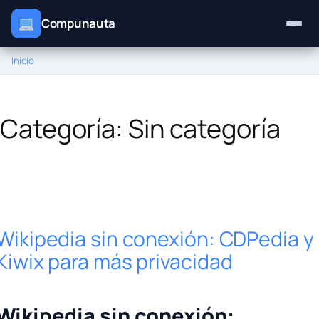
Compunauta
Inicio
Saltar
al
contenido
Categoría:
Sin categoría
Wikipedia sin conexión: CDPedia y
Kiwix para más privacidad
Wikipedia sin conexión: