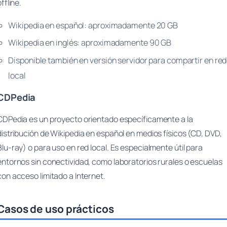
offline.
Wikipedia en español: aproximadamente 20 GB
Wikipedia en inglés: aproximadamente 90 GB
Disponible también en versión servidor para compartir en red
local
CDPedia
CDPedia es un proyecto orientado específicamente a la
distribución de Wikipedia en español en medios físicos (CD, DVD,
Blu-ray) o para uso en red local. Es especialmente útil para
entornos sin conectividad, como laboratorios rurales o escuelas
con acceso limitado a Internet.
Casos de uso prácticos