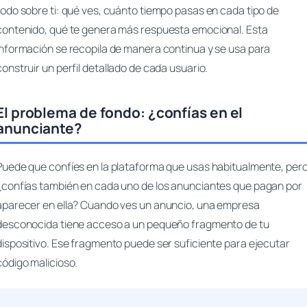
todo sobre ti: qué ves, cuánto tiempo pasas en cada tipo de
contenido, qué te genera más respuesta emocional. Esta
información se recopila de manera continua y se usa para
construir un perfil detallado de cada usuario.
El problema de fondo: ¿confías en el
anunciante?
Puede que confíes en la plataforma que usas habitualmente, per
¿confías también en cada uno de los anunciantes que pagan por
aparecer en ella? Cuando ves un anuncio, una empresa
desconocida tiene acceso a un pequeño fragmento de tu
dispositivo. Ese fragmento puede ser suficiente para ejecutar
código malicioso.