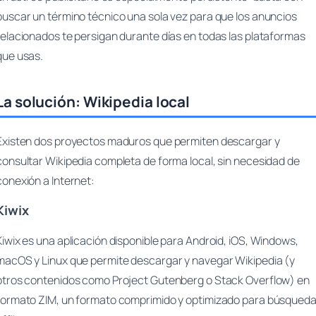
buscar un término técnico una sola vez para que los anuncios
relacionados te persigan durante días en todas las plataformas
que usas.
La solución: Wikipedia local
Existen dos proyectos maduros que permiten descargar y
consultar Wikipedia completa de forma local, sin necesidad de
conexión a Internet:
Kiwix
Kiwix es una aplicación disponible para Android, iOS, Windows,
macOS y Linux que permite descargar y navegar Wikipedia (y
otros contenidos como Project Gutenberg o Stack Overflow) en
formato ZIM, un formato comprimido y optimizado para búsqued