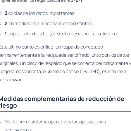
implementada. La regla básica es la
3-2-1
:
3
copias de los datos importantes
2
en medios de almacenamiento distintos
1
copia fuera del sitio (offsite) o desconectada de la red
Este último punto es crítico: un respaldo conectado
permanentemente a la red puede ser cifrado junto con los datos
originales. Un disco de respaldo que se conecta periódicamente 
luego se desconecta, o un medio óptico (DVD/BD), es inmune al
ransomware.
Medidas complementarias de reducción de
riesgo
Mantener el sistema operativo y las aplicaciones
actualizadas