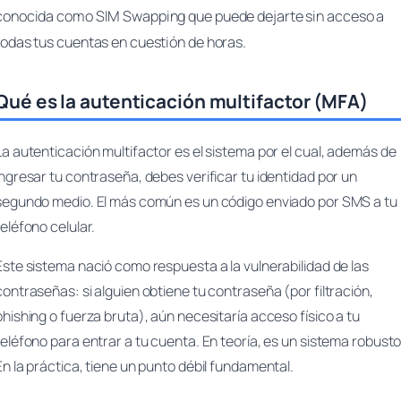
conocida como SIM Swapping que puede dejarte sin acceso a
todas tus cuentas en cuestión de horas.
Qué es la autenticación multifactor (MFA)
La autenticación multifactor es el sistema por el cual, además de
ingresar tu contraseña, debes verificar tu identidad por un
segundo medio. El más común es un código enviado por SMS a tu
teléfono celular.
Este sistema nació como respuesta a la vulnerabilidad de las
contraseñas: si alguien obtiene tu contraseña (por filtración,
phishing o fuerza bruta), aún necesitaría acceso físico a tu
teléfono para entrar a tu cuenta. En teoría, es un sistema robusto
En la práctica, tiene un punto débil fundamental.