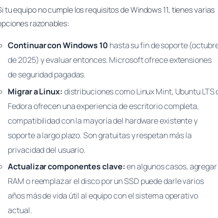
Si tu equipo no cumple los requisitos de Windows 11, tienes varias
opciones razonables:
Continuar con Windows 10
hasta su fin de soporte (octubr
de 2025) y evaluar entonces. Microsoft ofrece extensiones
de seguridad pagadas.
Migrar a Linux:
distribuciones como Linux Mint, Ubuntu LTS 
Fedora ofrecen una experiencia de escritorio completa,
compatibilidad con la mayoría del hardware existente y
soporte a largo plazo. Son gratuitas y respetan más la
privacidad del usuario.
Actualizar componentes clave:
en algunos casos, agregar
RAM o reemplazar el disco por un SSD puede darle varios
años más de vida útil al equipo con el sistema operativo
actual.