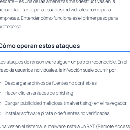
rescate— es una de las amenazas más destructivas en la
actualidad, tanto para usuarios individuales como para
empresas. Entender cómo funciona es el primer paso para
protegerse.
Cómo operan estos ataques
Los ataques de ransomware siguen un patrón reconocible. En el
caso de usuarios individuales, la infección suele ocurrir por:
Descargar archivos de fuentes no confiables
Hacer clic en enlaces de phishing
Cargar publicidad maliciosa (malvertising) en el navegador
Instalar software pirata o de fuentes no verificadas
Una vez en el sistema, el malware instala un RAT (Remote Access