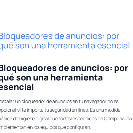
Bloqueadores de anuncios: por
qué son una herramienta esencial
Bloqueadores de anuncios: por
qué son una herramienta
esencial
Instalar un bloqueador de anuncios en tu navegador no es
opcional si te importa tu seguridad en línea. Es una medida
básica de higiene digital que todos los técnicos de Compunauta
implementan en los equipos que configuran.