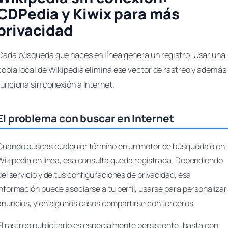
CDPedia y Kiwix para más
privacidad
Cada búsqueda que haces en línea genera un registro. Usar una
copia local de Wikipedia elimina ese vector de rastreo y además
funciona sin conexión a Internet.
El problema con buscar en Internet
Cuando buscas cualquier término en un motor de búsqueda o en
Wikipedia en línea, esa consulta queda registrada. Dependiendo
del servicio y de tus configuraciones de privacidad, esa
información puede asociarse a tu perfil, usarse para personalizar
anuncios, y en algunos casos compartirse con terceros.
El rastreo publicitario es especialmente persistente: basta con