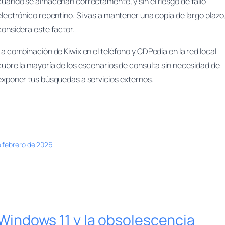
cuando se almacenan correctamente, y sin el riesgo de fallo
electrónico repentino. Si vas a mantener una copia de largo plazo
considera este factor.
La combinación de Kiwix en el teléfono y CDPedia en la red local
cubre la mayoría de los escenarios de consulta sin necesidad de
exponer tus búsquedas a servicios externos.
e febrero de 2026
Windows 11 y la obsolescencia