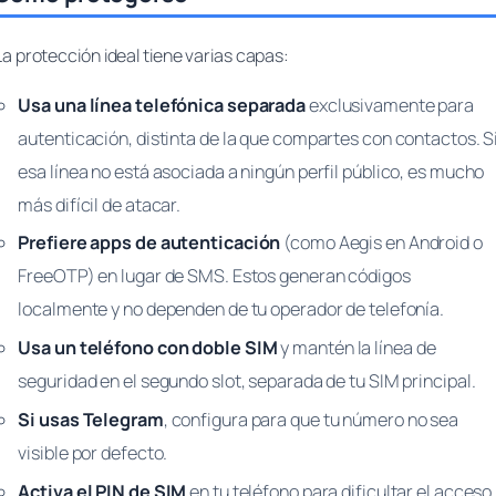
La protección ideal tiene varias capas:
Usa una línea telefónica separada
exclusivamente para
autenticación, distinta de la que compartes con contactos. S
esa línea no está asociada a ningún perfil público, es mucho
más difícil de atacar.
Prefiere apps de autenticación
(como Aegis en Android o
FreeOTP) en lugar de SMS. Estos generan códigos
localmente y no dependen de tu operador de telefonía.
Usa un teléfono con doble SIM
y mantén la línea de
seguridad en el segundo slot, separada de tu SIM principal.
Si usas Telegram
, configura para que tu número no sea
visible por defecto.
Activa el PIN de SIM
en tu teléfono para dificultar el acceso