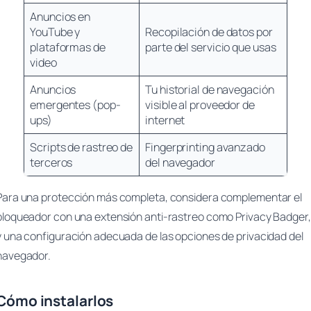
Anuncios en
YouTube y
Recopilación de datos por
plataformas de
parte del servicio que usas
video
Anuncios
Tu historial de navegación
emergentes (pop-
visible al proveedor de
ups)
internet
Scripts de rastreo de
Fingerprinting avanzado
terceros
del navegador
Para una protección más completa, considera complementar el
bloqueador con una extensión anti-rastreo como Privacy Badger,
y una configuración adecuada de las opciones de privacidad del
navegador.
Cómo instalarlos