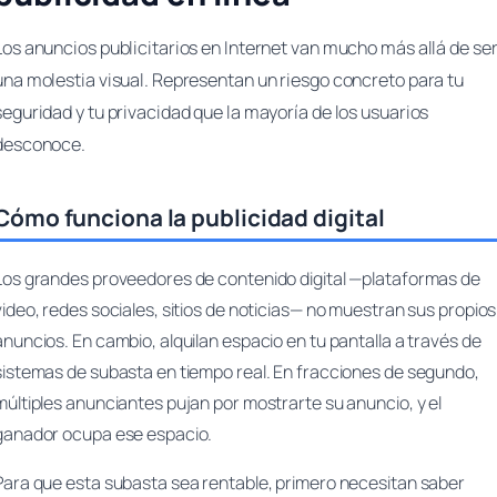
Los anuncios publicitarios en Internet van mucho más allá de se
una molestia visual. Representan un riesgo concreto para tu
seguridad y tu privacidad que la mayoría de los usuarios
desconoce.
Cómo funciona la publicidad digital
Los grandes proveedores de contenido digital —plataformas de
video, redes sociales, sitios de noticias— no muestran sus propios
anuncios. En cambio, alquilan espacio en tu pantalla a través de
sistemas de subasta en tiempo real. En fracciones de segundo,
múltiples anunciantes pujan por mostrarte su anuncio, y el
ganador ocupa ese espacio.
Para que esta subasta sea rentable, primero necesitan saber