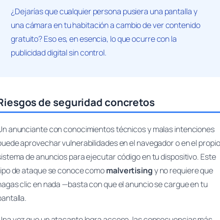
¿Dejarías que cualquier persona pusiera una pantalla y
una cámara en tu habitación a cambio de ver contenido
gratuito? Eso es, en esencia, lo que ocurre con la
publicidad digital sin control.
Riesgos de seguridad concretos
Un anunciante con conocimientos técnicos y malas intenciones
puede aprovechar vulnerabilidades en el navegador o en el propi
sistema de anuncios para ejecutar código en tu dispositivo. Este
tipo de ataque se conoce como
malvertising
y no requiere que
hagas clic en nada —basta con que el anuncio se cargue en tu
pantalla.
Una vez que un atacante logra acceso, las consecuencias más