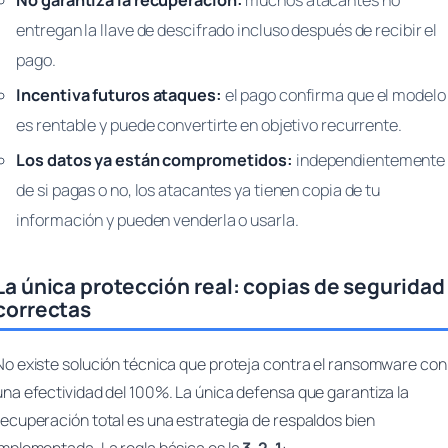
No garantiza la recuperación:
muchos atacantes no
entregan la llave de descifrado incluso después de recibir el
pago.
Incentiva futuros ataques:
el pago confirma que el modelo
es rentable y puede convertirte en objetivo recurrente.
Los datos ya están comprometidos:
independientemente
de si pagas o no, los atacantes ya tienen copia de tu
información y pueden venderla o usarla.
La única protección real: copias de seguridad
correctas
No existe solución técnica que proteja contra el ransomware con
una efectividad del 100%. La única defensa que garantiza la
recuperación total es una estrategia de respaldos bien