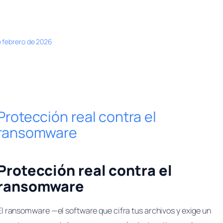
e febrero de 2026
Protección real contra el
ransomware
Protección real contra el
ransomware
El ransomware —el software que cifra tus archivos y exige un