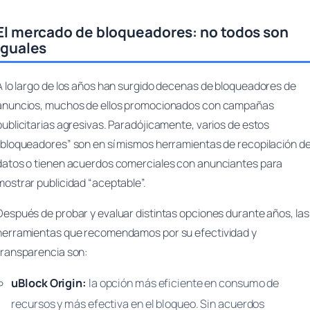
El mercado de bloqueadores: no todos son
iguales
A lo largo de los años han surgido decenas de bloqueadores de
anuncios, muchos de ellos promocionados con campañas
publicitarias agresivas. Paradójicamente, varios de estos
“bloqueadores” son en sí mismos herramientas de recopilación d
datos o tienen acuerdos comerciales con anunciantes para
mostrar publicidad “aceptable”.
Después de probar y evaluar distintas opciones durante años, las
herramientas que recomendamos por su efectividad y
transparencia son:
uBlock Origin:
la opción más eficiente en consumo de
recursos y más efectiva en el bloqueo. Sin acuerdos