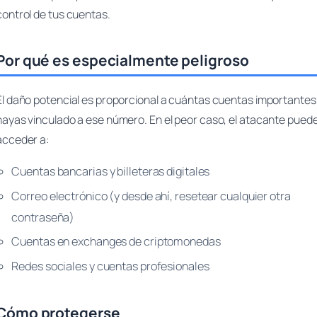
control de tus cuentas.
Por qué es especialmente peligroso
El daño potencial es proporcional a cuántas cuentas importantes
hayas vinculado a ese número. En el peor caso, el atacante pued
acceder a:
Cuentas bancarias y billeteras digitales
Correo electrónico (y desde ahí, resetear cualquier otra
contraseña)
Cuentas en exchanges de criptomonedas
Redes sociales y cuentas profesionales
Cómo protegerse