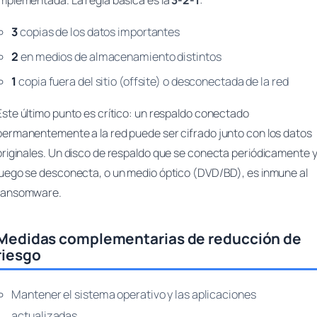
implementada. La regla básica es la
3-2-1
:
3
copias de los datos importantes
2
en medios de almacenamiento distintos
1
copia fuera del sitio (offsite) o desconectada de la red
Este último punto es crítico: un respaldo conectado
permanentemente a la red puede ser cifrado junto con los datos
originales. Un disco de respaldo que se conecta periódicamente 
luego se desconecta, o un medio óptico (DVD/BD), es inmune al
ransomware.
Medidas complementarias de reducción de
riesgo
Mantener el sistema operativo y las aplicaciones
actualizadas