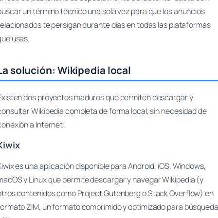
buscar un término técnico una sola vez para que los anuncios
relacionados te persigan durante días en todas las plataformas
que usas.
La solución: Wikipedia local
Existen dos proyectos maduros que permiten descargar y
consultar Wikipedia completa de forma local, sin necesidad de
conexión a Internet:
Kiwix
Kiwix es una aplicación disponible para Android, iOS, Windows,
macOS y Linux que permite descargar y navegar Wikipedia (y
otros contenidos como Project Gutenberg o Stack Overflow) en
formato ZIM, un formato comprimido y optimizado para búsqued