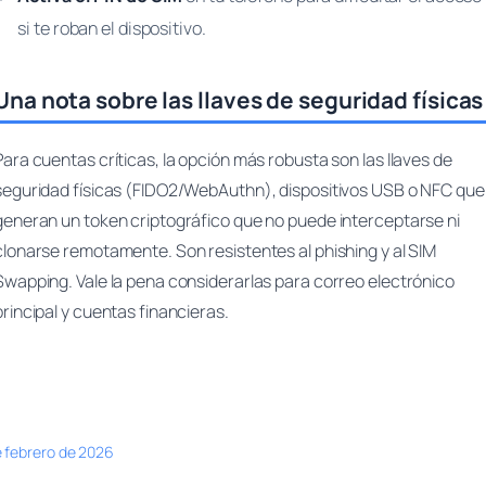
si te roban el dispositivo.
Una nota sobre las llaves de seguridad físicas
Para cuentas críticas, la opción más robusta son las llaves de
seguridad físicas (FIDO2/WebAuthn), dispositivos USB o NFC que
generan un token criptográfico que no puede interceptarse ni
clonarse remotamente. Son resistentes al phishing y al SIM
Swapping. Vale la pena considerarlas para correo electrónico
principal y cuentas financieras.
e febrero de 2026