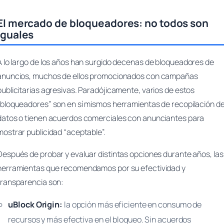
El mercado de bloqueadores: no todos son
iguales
A lo largo de los años han surgido decenas de bloqueadores de
anuncios, muchos de ellos promocionados con campañas
publicitarias agresivas. Paradójicamente, varios de estos
“bloqueadores” son en sí mismos herramientas de recopilación d
datos o tienen acuerdos comerciales con anunciantes para
mostrar publicidad “aceptable”.
Después de probar y evaluar distintas opciones durante años, las
herramientas que recomendamos por su efectividad y
transparencia son:
uBlock Origin:
la opción más eficiente en consumo de
recursos y más efectiva en el bloqueo. Sin acuerdos