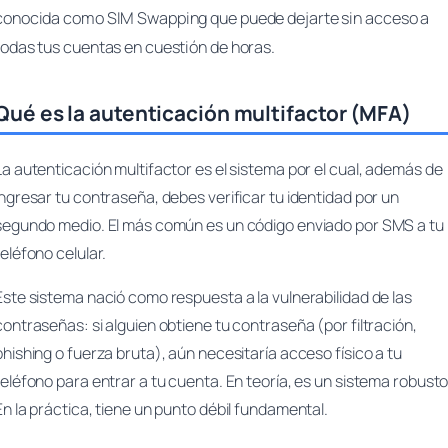
conocida como SIM Swapping que puede dejarte sin acceso a
todas tus cuentas en cuestión de horas.
Qué es la autenticación multifactor (MFA)
La autenticación multifactor es el sistema por el cual, además de
ingresar tu contraseña, debes verificar tu identidad por un
segundo medio. El más común es un código enviado por SMS a tu
teléfono celular.
Este sistema nació como respuesta a la vulnerabilidad de las
contraseñas: si alguien obtiene tu contraseña (por filtración,
phishing o fuerza bruta), aún necesitaría acceso físico a tu
teléfono para entrar a tu cuenta. En teoría, es un sistema robusto
En la práctica, tiene un punto débil fundamental.