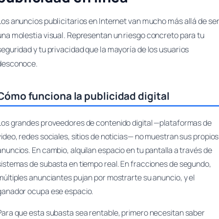
Los anuncios publicitarios en Internet van mucho más allá de se
una molestia visual. Representan un riesgo concreto para tu
seguridad y tu privacidad que la mayoría de los usuarios
desconoce.
Cómo funciona la publicidad digital
Los grandes proveedores de contenido digital —plataformas de
video, redes sociales, sitios de noticias— no muestran sus propios
anuncios. En cambio, alquilan espacio en tu pantalla a través de
sistemas de subasta en tiempo real. En fracciones de segundo,
múltiples anunciantes pujan por mostrarte su anuncio, y el
ganador ocupa ese espacio.
Para que esta subasta sea rentable, primero necesitan saber