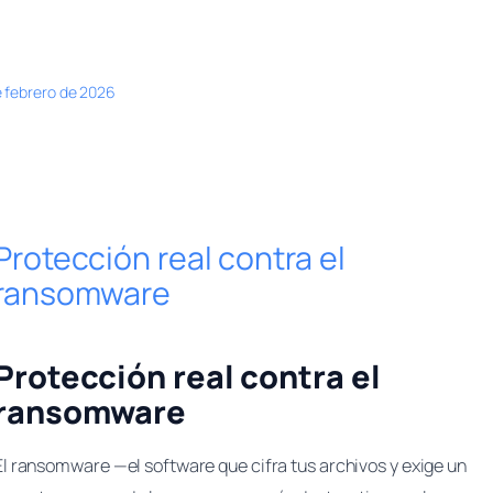
e febrero de 2026
Protección real contra el
ransomware
Protección real contra el
ransomware
El ransomware —el software que cifra tus archivos y exige un