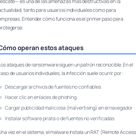
rescate— es una de las amenazas más destructivas en la
actualidad, tanto para usuarios individuales como para
empresas. Entender cómo funciona es el primer paso para
protegerse.
Cómo operan estos ataques
Los ataques de ransomware siguen un patrón reconocible. En el
caso de usuarios individuales, la infección suele ocurrir por:
Descargar archivos de fuentes no confiables
Hacer clic en enlaces de phishing
Cargar publicidad maliciosa (malvertising) en el navegador
Instalar software pirata o de fuentes no verificadas
Una vez en el sistema, el malware instala un RAT (Remote Access