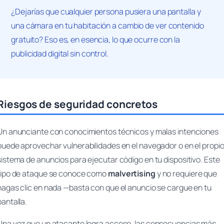
¿Dejarías que cualquier persona pusiera una pantalla y
una cámara en tu habitación a cambio de ver contenido
gratuito? Eso es, en esencia, lo que ocurre con la
publicidad digital sin control.
Riesgos de seguridad concretos
Un anunciante con conocimientos técnicos y malas intenciones
puede aprovechar vulnerabilidades en el navegador o en el propi
sistema de anuncios para ejecutar código en tu dispositivo. Este
tipo de ataque se conoce como
malvertising
y no requiere que
hagas clic en nada —basta con que el anuncio se cargue en tu
pantalla.
Una vez que un atacante logra acceso, las consecuencias más