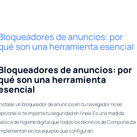
Bloqueadores de anuncios: por
qué son una herramienta esencial
Bloqueadores de anuncios: por
qué son una herramienta
esencial
Instalar un bloqueador de anuncios en tu navegador no es
opcional si te importa tu seguridad en línea. Es una medida
básica de higiene digital que todos los técnicos de Compunauta
implementan en los equipos que configuran.