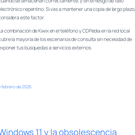
cuando se almacenan correctamente, y sin el riesgo de fallo
electrónico repentino. Si vas a mantener una copia de largo plazo
considera este factor.
La combinación de Kiwix en el teléfono y CDPedia en la red local
cubre la mayoría de los escenarios de consulta sin necesidad de
exponer tus búsquedas a servicios externos.
e febrero de 2026
Windows 11 y la obsolescencia