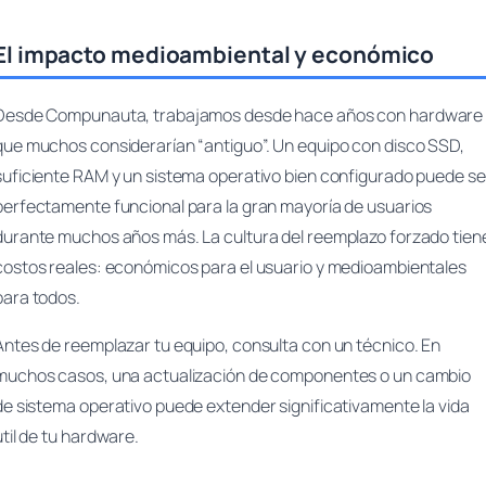
El impacto medioambiental y económico
Desde Compunauta, trabajamos desde hace años con hardware
que muchos considerarían “antiguo”. Un equipo con disco SSD,
suficiente RAM y un sistema operativo bien configurado puede se
perfectamente funcional para la gran mayoría de usuarios
durante muchos años más. La cultura del reemplazo forzado tien
costos reales: económicos para el usuario y medioambientales
para todos.
Antes de reemplazar tu equipo, consulta con un técnico. En
muchos casos, una actualización de componentes o un cambio
de sistema operativo puede extender significativamente la vida
útil de tu hardware.