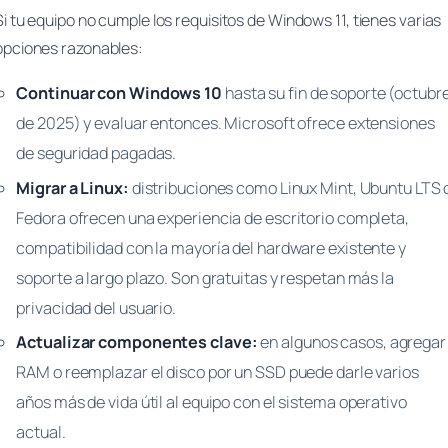
Si tu equipo no cumple los requisitos de Windows 11, tienes varias
opciones razonables:
Continuar con Windows 10
hasta su fin de soporte (octubr
de 2025) y evaluar entonces. Microsoft ofrece extensiones
de seguridad pagadas.
Migrar a Linux:
distribuciones como Linux Mint, Ubuntu LTS 
Fedora ofrecen una experiencia de escritorio completa,
compatibilidad con la mayoría del hardware existente y
soporte a largo plazo. Son gratuitas y respetan más la
privacidad del usuario.
Actualizar componentes clave:
en algunos casos, agregar
RAM o reemplazar el disco por un SSD puede darle varios
años más de vida útil al equipo con el sistema operativo
actual.