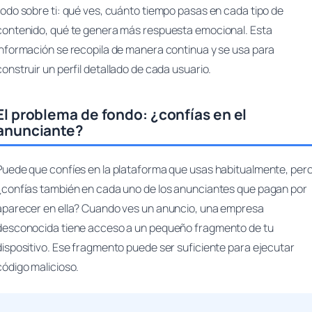
todo sobre ti: qué ves, cuánto tiempo pasas en cada tipo de
contenido, qué te genera más respuesta emocional. Esta
información se recopila de manera continua y se usa para
construir un perfil detallado de cada usuario.
El problema de fondo: ¿confías en el
anunciante?
Puede que confíes en la plataforma que usas habitualmente, per
¿confías también en cada uno de los anunciantes que pagan por
aparecer en ella? Cuando ves un anuncio, una empresa
desconocida tiene acceso a un pequeño fragmento de tu
dispositivo. Ese fragmento puede ser suficiente para ejecutar
código malicioso.