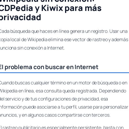
CDPedia y Kiwix para más
privacidad
Cada búsqueda que haces en línea genera un registro. Usar una
copia local de Wikipedia elimina ese vector de rastreo y además
funciona sin conexión a Internet.
El problema con buscar en Internet
Cuando buscas cualquier término en un motor de búsqueda o en
Wikipedia en línea, esa consulta queda registrada. Dependiendo
del servicio y de tus configuraciones de privacidad, esa
información puede asociarse a tu perfil, usarse para personalizar
anuncios, y en algunos casos compartirse con terceros.
El rastreo publicitario es especialmente persistente: basta con