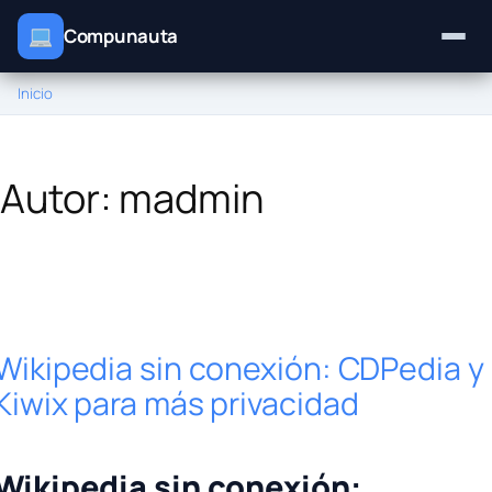
Compunauta
Inicio
Saltar
al
contenido
Autor:
madmin
Wikipedia sin conexión: CDPedia y
Kiwix para más privacidad
Wikipedia sin conexión: