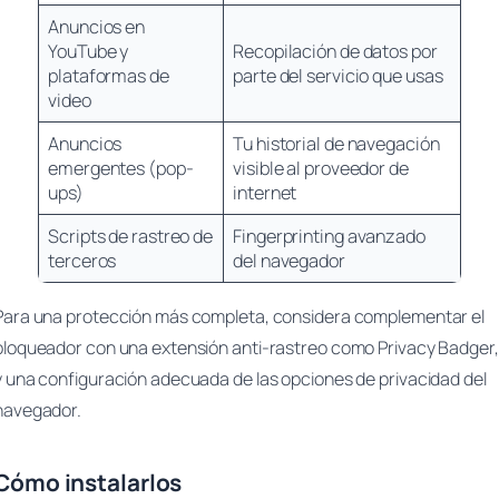
Anuncios en
YouTube y
Recopilación de datos por
plataformas de
parte del servicio que usas
video
Anuncios
Tu historial de navegación
emergentes (pop-
visible al proveedor de
ups)
internet
Scripts de rastreo de
Fingerprinting avanzado
terceros
del navegador
Para una protección más completa, considera complementar el
bloqueador con una extensión anti-rastreo como Privacy Badger,
y una configuración adecuada de las opciones de privacidad del
navegador.
Cómo instalarlos