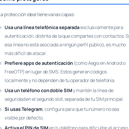
La protección ideal tiene varias capas:
Usa una línea telefónica separada
exclusivamente para
autenticación, distinta de la que compartes con contactos. S
esa línea no está asociada a ningún perfil público, es mucho
más difícil de atacar.
Prefiere apps de autenticación
(como Aegis en Android o
FreeOTP) en lugar de SMS. Estos generan códigos
localmente y no dependen de tu operador de telefonía.
Usa un teléfono con doble SIM
y mantén la línea de
seguridad en el segundo slot, separada de tu SIM principal.
Si usas Telegram
, configura para que tu número no sea
visible por defecto.
Activa el PIN de SIM
en tu teléfono para dificultar el acceso