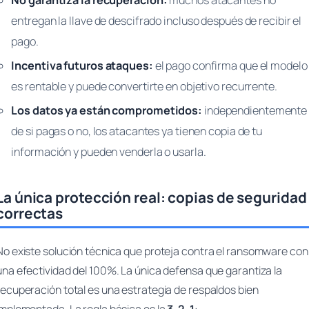
No garantiza la recuperación:
muchos atacantes no
entregan la llave de descifrado incluso después de recibir el
pago.
Incentiva futuros ataques:
el pago confirma que el modelo
es rentable y puede convertirte en objetivo recurrente.
Los datos ya están comprometidos:
independientemente
de si pagas o no, los atacantes ya tienen copia de tu
información y pueden venderla o usarla.
La única protección real: copias de seguridad
correctas
No existe solución técnica que proteja contra el ransomware con
una efectividad del 100%. La única defensa que garantiza la
recuperación total es una estrategia de respaldos bien