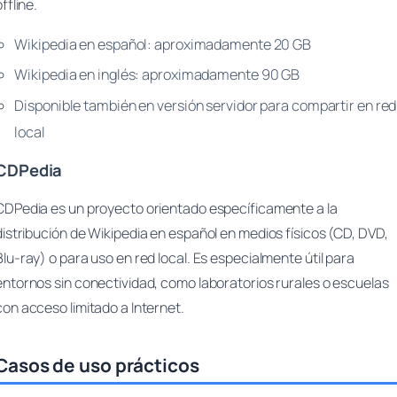
offline.
Wikipedia en español: aproximadamente 20 GB
Wikipedia en inglés: aproximadamente 90 GB
Disponible también en versión servidor para compartir en red
local
CDPedia
CDPedia es un proyecto orientado específicamente a la
distribución de Wikipedia en español en medios físicos (CD, DVD,
Blu-ray) o para uso en red local. Es especialmente útil para
entornos sin conectividad, como laboratorios rurales o escuelas
con acceso limitado a Internet.
Casos de uso prácticos