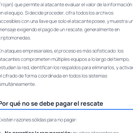
Trojan) que permite al atacante evaluar el valor de la información
en el equipo. Si decide proceder, cifra todos los archivos
accesibles con una llave que solo el atacante posee, y muestra u
mensaje exigiendo el pago de un rescate, generalmente en
criptomonedas.
En ataques empresariales, el proceso es más sofisticado: los
atacantes comprometen múltiples equipos a lo largo del tiempo,
estudian la red, identifican los respaldos para eliminarlos, y activa
el cifrado de forma coordinada en todos los sistemas
simultáneamente.
Por qué no se debe pagar el rescate
Existen razones sólidas para no pagar: