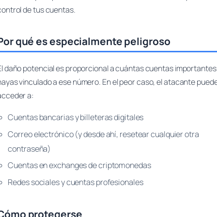
control de tus cuentas.
Por qué es especialmente peligroso
El daño potencial es proporcional a cuántas cuentas importantes
hayas vinculado a ese número. En el peor caso, el atacante pued
acceder a:
Cuentas bancarias y billeteras digitales
Correo electrónico (y desde ahí, resetear cualquier otra
contraseña)
Cuentas en exchanges de criptomonedas
Redes sociales y cuentas profesionales
Cómo protegerse